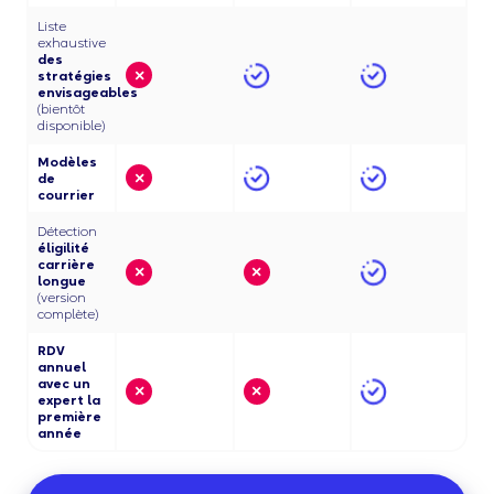
Liste
exhaustive
des
×
stratégies
envisageables
(bientôt
disponible)
Modèles
×
de
courrier
Détection
éligilité
carrière
×
×
longue
(version
complète)
RDV
annuel
avec un
×
×
expert la
première
année