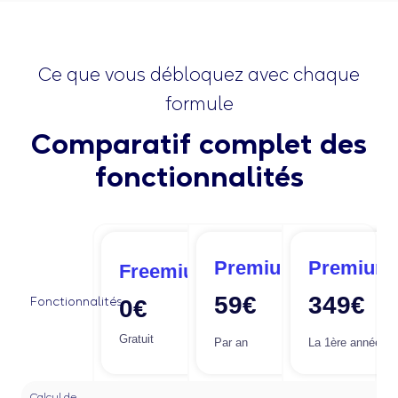
Ce que vous débloquez avec chaque
formule
Comparatif complet des
fonctionnalités
Premium
Premium
Freemium
59€
349€
Fonctionnalités
0€
Gratuit
Par an
La 1ère année p
Calcul de