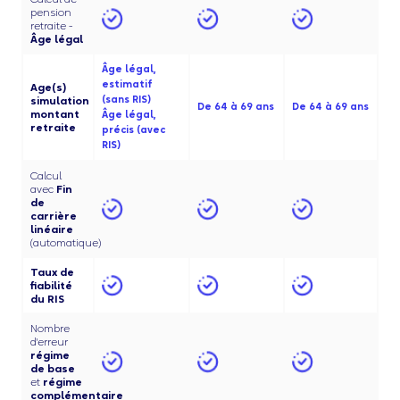
pension
retraite -
Âge légal
Âge légal,
estimatif
Age(s)
(sans RIS)
simulation
De 64 à 69 ans
De 64 à 69 ans
montant
Âge légal,
retraite
précis (avec
RIS)
Calcul
avec
Fin
de
carrière
linéaire
(automatique)
Taux de
fiabilité
du RIS
Nombre
d'erreur
régime
de base
et
régime
complémentaire