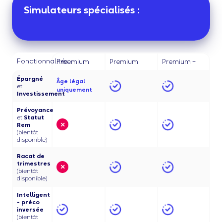
Simulateurs spécialisés :
Fonctionnalités
Freemium
Premium
Premium +
Épargné
Âge légal
et
uniquement
Investissement
Prévoyance
et
Statut
×
Rem
(bientôt
disponible)
Racat de
trimestres
×
(bientôt
disponible)
Intelligent
- préco
inversée
(bientôt